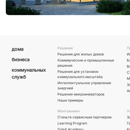
Решения
П
дома
Решения для жилых домов
И
бизнеса
Коммерческие и промышленные
Б
решения
В
коммунальных
Решения для установок
С
служб
коммунального масштаба
М
Интеллектуальное управление
З
энергией
А
Решения микроинверторов
Наши примеры
Монтажники
У
Станьте сервисным партнером
З
Learning Program
Г
SolaX Academy
К