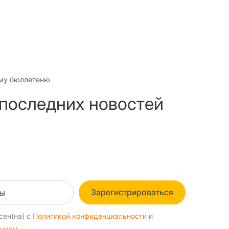
му бюллетеню
 последних новостей
Зарегистрироваться
сен(на) с
Политикой конфиденциальности
и
ением
.