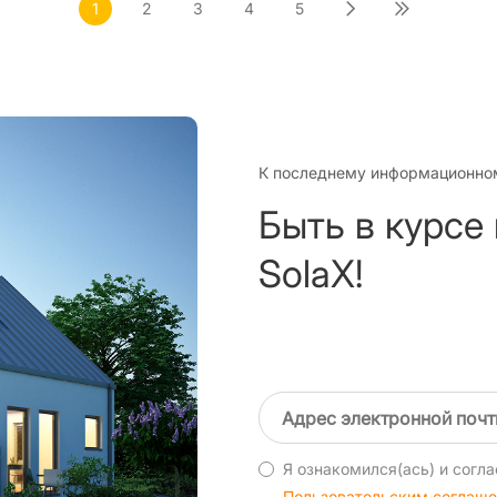
1
2
3
4
5
К последнему информационно
Быть в курсе
SolaX!
Я ознакомился(ась) и согла
Пользовательским соглаш