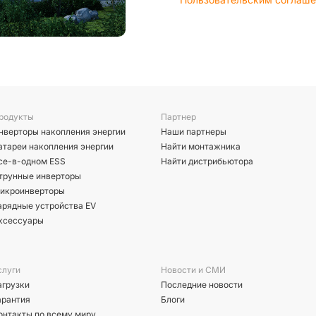
родукты
Партнер
нверторы накопления энергии
Наши партнеры
атареи накопления энергии
Найти монтажника
се-в-одном ESS
Найти дистрибьютора
трунные инверторы
икроинверторы
арядные устройства EV
ксессуары
слуги
Новости и СМИ
агрузки
Последние новости
арантия
Блоги
онтакты по всему миру