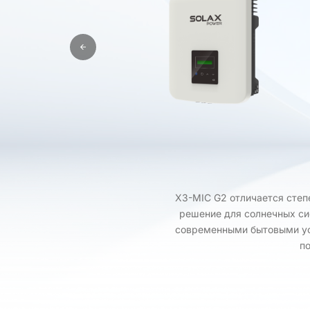
X3-MIC G2 отличается степ
решение для солнечных си
современными бытовыми уст
п