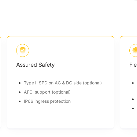
Flexible Adaptability
Low start up voltage & ultra-wide MPPT
range
Built-in export power control
Ultra-high power density