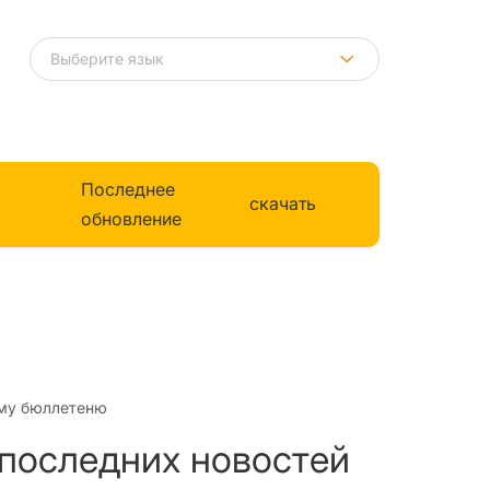
Последнее
скачать
обновление
му бюллетеню
 последних новостей