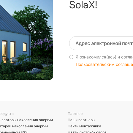
SolaX!
Я ознакомился(ась) и согла
Пользовательским соглаш
родукты
Партнер
нверторы накопления энергии
Наши партнеры
атареи накопления энергии
Найти монтажника
се-в-одном ESS
Найти дистрибьютора