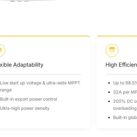
High Efficiency
Up to 98.5% efficiency
32A per MPP tracker
200% DC oversizing & 110% AC
overloading output
Built-in global MPP scan