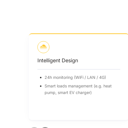
Assured Safety
 / 4G)
Type II SPD on AC & DC side (optional)
.g. heat
AFCI support (optional)
IP66 ingress protection