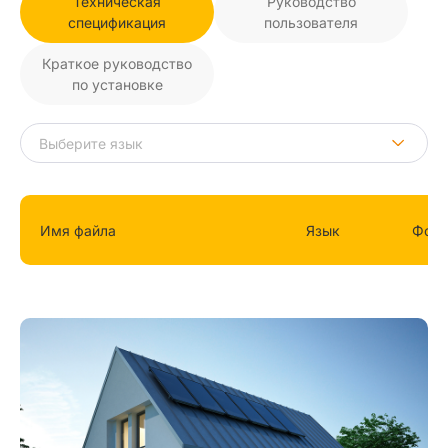
Техническая
Руководство
спецификация
пользователя
Краткое руководство
по установке
Имя файла
Язык
Фор