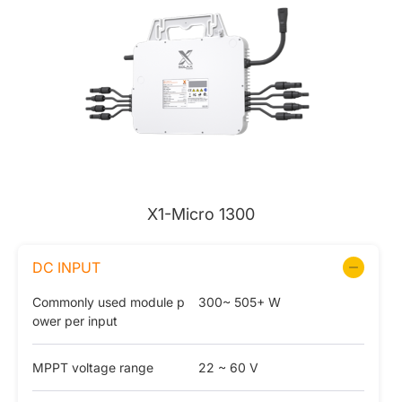
X1-Micro 1300
DC INPUT
Commonly used module p
300~ 505+ W
ower per input
MPPT voltage range
22 ~ 60 V