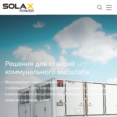
Решения для станций
коммунального масштаба
Максимально повысить энергоэффективность и
стабильность сети благодаря передовым PV решениям
коммунального масштаба и решениям для накопления
энергии компании SolaX.