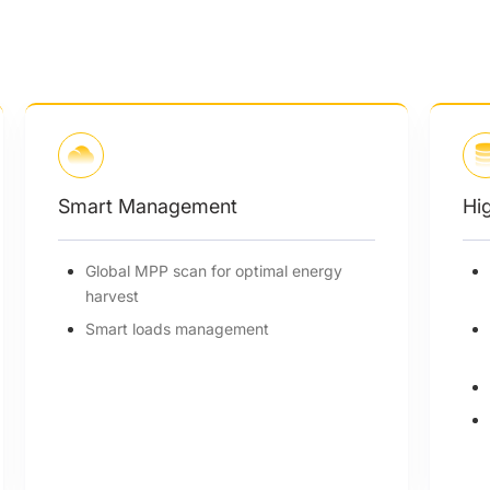
High Performance
Max. 2 MPPTs for versatile application
scenarios
200% oversizing and 200% PV input
power
Max. 36 A PV input per MPPT
Low start-up voltage for higher energy
harvest