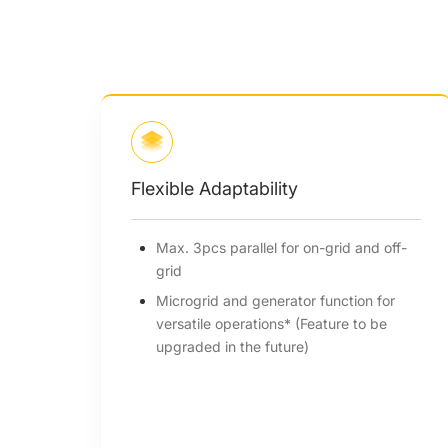
Smart Management
id and off-
Global MPP scan for optimal energy
harvest
ction for
Smart loads management
re to be