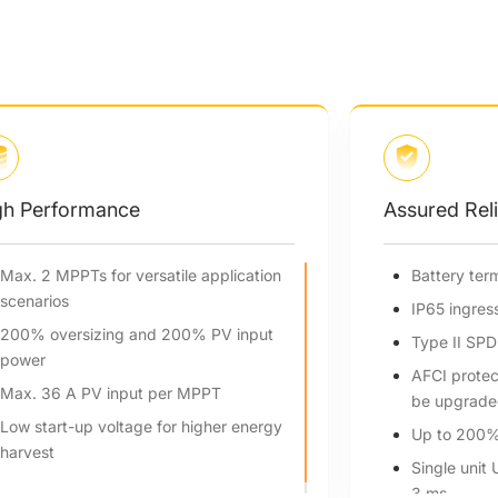
Assured Reliability
Battery terminal temperature detection
IP65 ingress protection
Type II SPD on AC&DC side
AFCI protection (optional)* (Feature to
be upgraded in the future)
Up to 200% EPS output for 10s
Single unit UPS-level switchover time <
3 ms