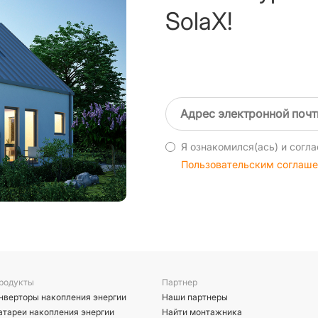
SolaX!
Я ознакомился(ась) и согла
Пользовательским соглаш
родукты
Партнер
нверторы накопления энергии
Наши партнеры
атареи накопления энергии
Найти монтажника