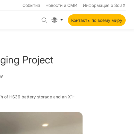
События
Новости и СМИ
Информация о SolaX
Контакты по всему миру
ging Project
ия
Wh of HS36 battery storage and an X1-