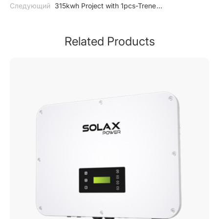
System – Bukit Bertam Estate
Следующий
315kwh Project with 1pcs-Trene
(P100B215)+1pcs-Aelio (P50B100) +4pcs-SMA 100kw, 9474
TA
Related Products