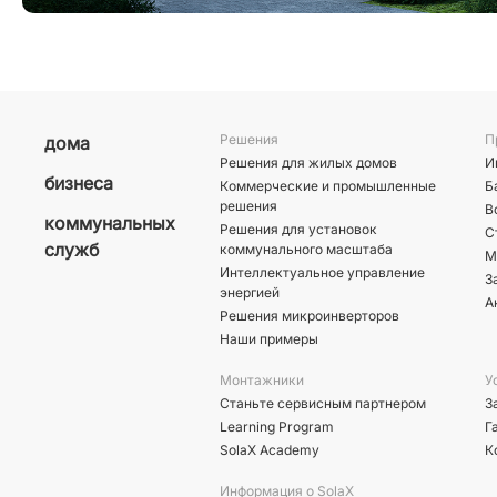
Решения
П
дома
Решения для жилых домов
И
бизнеса
Коммерческие и промышленные
Б
решения
В
коммунальных
Решения для установок
С
служб
коммунального масштаба
М
Интеллектуальное управление
З
энергией
А
Решения микроинверторов
Наши примеры
Монтажники
У
Станьте сервисным партнером
З
Learning Program
Г
SolaX Academy
К
Информация о SolaX