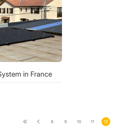
System in France
8
9
10
11
12