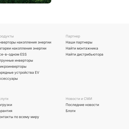
родукты
Партнер
нверторы накопления энергии
Наши партнеры
атареи накопления энергии
Найти монтажника
се-в-одном ESS
Найти дистрибьютора
трунные инверторы
икроинверторы
арядные устройства EV
ксессуары
слуги
Новости и СМИ
агрузки
Последние новости
арантия
Блоги
онтакты по всему миру